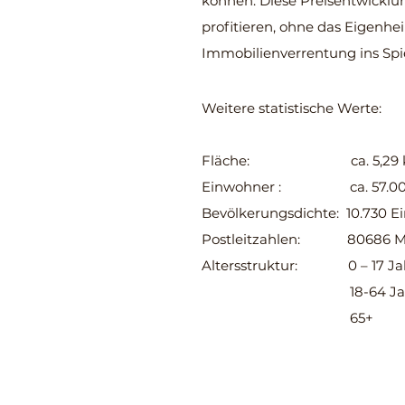
können. Diese Preisentwicklun
profitieren, ohne das Eigenh
Immobilienverrentung ins Spie
Weitere statistische Werte:
Fläche: ca. 5,29 
Einwohner : ca. 57.0
Bevölkerungsdichte: 10.730 
Postleitzahlen: 80686 Mü
Altersstruktur: 0 – 17 
18-64 Jahre
65+ 18,