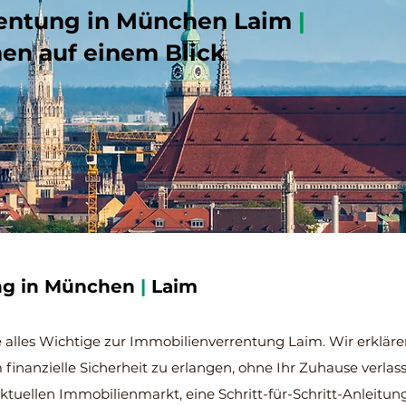
entung in München Laim
|
nen auf einem Blick
ng in München
|
Laim
e alles Wichtige zur Immobilienverrentung Laim. Wir erklären
finanzielle Sicherheit zu erlangen, ohne Ihr Zuhause verl
 aktuellen Immobilienmarkt, eine Schritt-für-Schritt-Anleitu