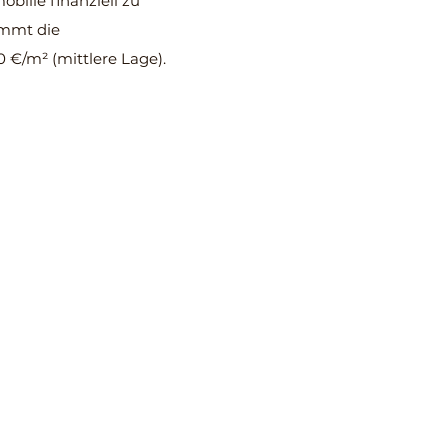
bilie finanziell zu
ommt die
 €/m² (mittlere Lage).