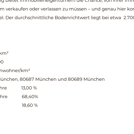
g bietet Immobilieneigentümern die Chance, von ihrer Immo
eim verkaufen oder verlassen zu müssen – und genau hier k
l. Der durchschnittliche Bodenrichtwert liegt bei etwa 2.700
km²
00
Einwohner/km²
nchen, 80687 München und 80689 München
Jahre 13,00 %
 68,40%
60 %