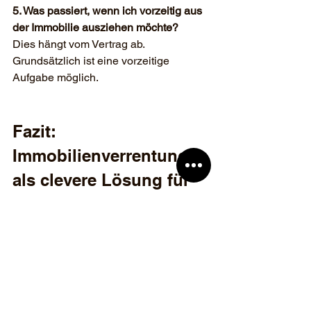
5. Was passiert, wenn ich vorzeitig aus 
der Immobilie ausziehen möchte?
Dies hängt vom Vertrag ab. 
Grundsätzlich ist eine vorzeitige 
Aufgabe möglich.
Fazit: 
Immobilienverrentung 
als clevere Lösung für 
Münchener Eigentümer
Für Eigentümer in München bietet die 
Immobilienverrentung eine flexible 
Möglichkeit, ihr Eigenheim zu nutzen, 
ohne ausziehen zu müssen. Durch 
verschiedene Modelle wie Nießbrauch, 