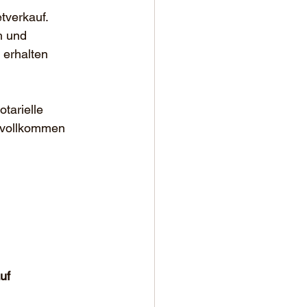
tverkauf.
h und 
erhalten 
tarielle 
n vollkommen 
uf 