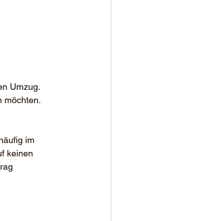
ten Umzug.
n möchten.
äufig im 
f keinen 
rag 