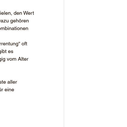
ielen, den Wert 
Dazu gehören 
Kombinationen 
rentung“ oft 
ibt es 
gig vom Alter 
te aller 
r eine 