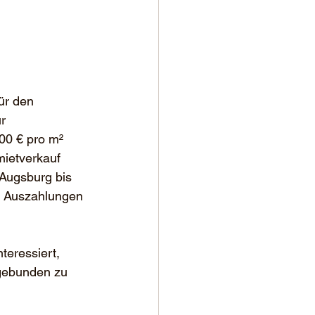
ür den 
ür 
00 € pro m² 
ietverkauf 
 Augsburg bis 
n Auszahlungen 
eressiert, 
 gebunden zu 