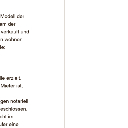
 Modell der 
dem der 
verkauft und 
rin wohnen 
le:
e erzielt.
ieter ist, 
en notariell 
geschlossen.
cht im 
fer eine 