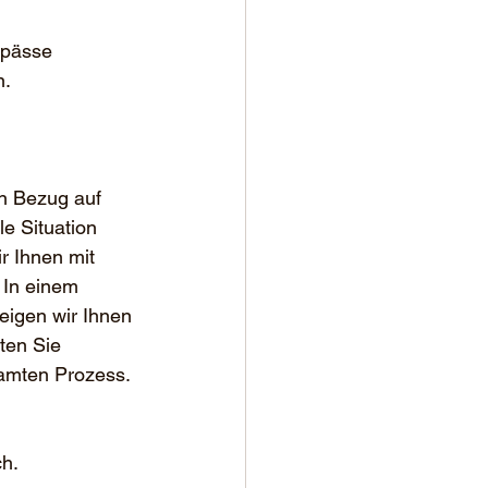
gpässe 
n.
in Bezug auf 
e Situation 
r Ihnen mit 
 In einem 
eigen wir Ihnen 
ten Sie 
samten Prozess.
 
ch.