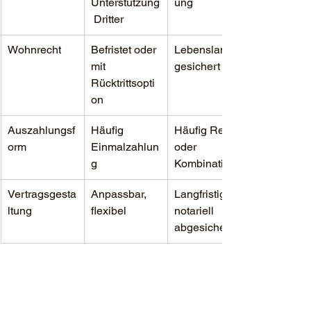
Unterstützung
ung
 Dritter
Wohnrecht
Befristet oder 
Lebenslang, 
mit 
gesichert
Rücktrittsopti
on
Auszahlungsf
Häufig 
Häufig Rente 
orm
Einmalzahlun
oder 
g
Kombination
Vertragsgesta
Anpassbar, 
Langfristig, 
ltung
flexibel
notariell 
abgesichert