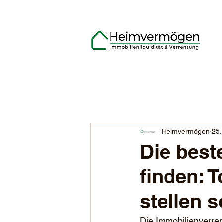
Heimvermögen
25.
Die best
finden: T
stellen s
Die Immobilienverren