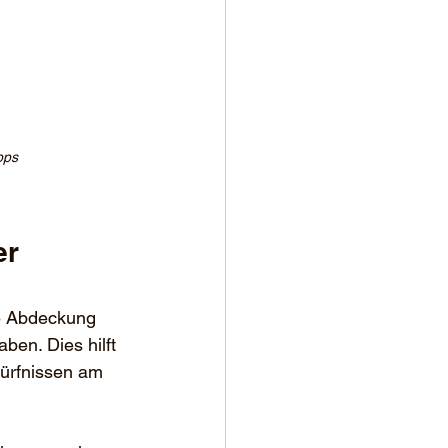
pps
ie Abdeckung 
en. Dies hilft 
dürfnissen am 