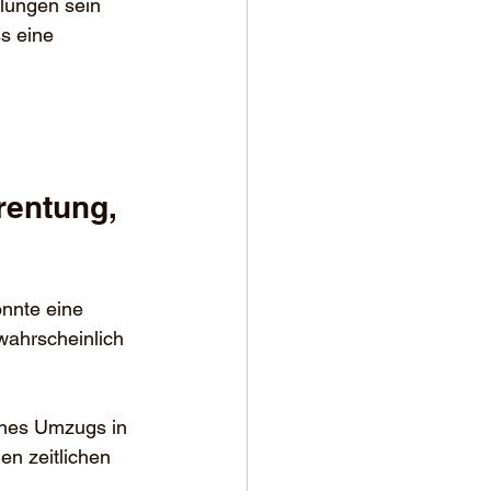
lungen sein 
s eine 
 
nnte eine 
wahrscheinlich 
ines Umzugs in 
en zeitlichen 