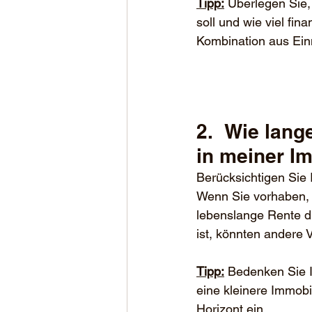
Tipp:
 Überlegen Sie,
soll und wie viel fin
Kombination aus Einm
2.	Wie lange habe ich vor im Rahmen der Verrentung, 
in meiner I
Berücksichtigen Sie I
Wenn Sie vorhaben, I
lebenslange Rente di
ist, könnten andere 
Tipp:
 Bedenken Sie I
eine kleinere Immobi
Horizont ein.